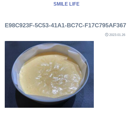
SMILE LIFE
E98C923F-5C53-41A1-BC7C-F17C795AF367
2023.01.26