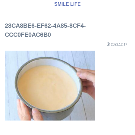
SMILE LIFE
28CA8BE6-EF62-4A85-8CF4-
CCC0FE0AC6B0
2022.12.17