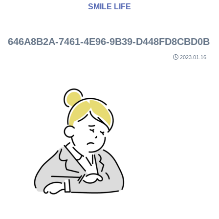
SMILE LIFE
646A8B2A-7461-4E96-9B39-D448FD8CBD0B
2023.01.16