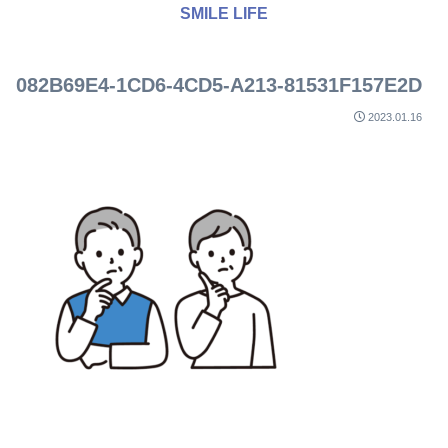
SMILE LIFE
082B69E4-1CD6-4CD5-A213-81531F157E2D
2023.01.16