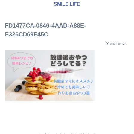
SMILE LIFE
FD1477CA-0846-4AAD-A88E-
E326CD69E45C
2023.01.23