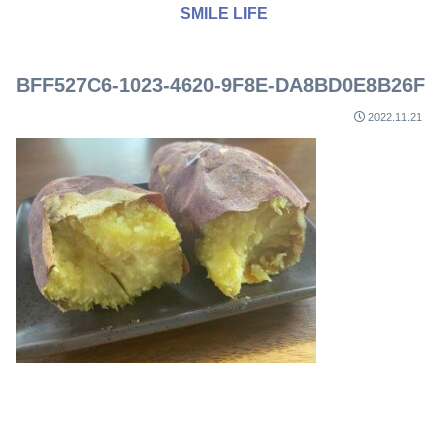
SMILE LIFE
BFF527C6-1023-4620-9F8E-DA8BD0E8B26F
2022.11.21