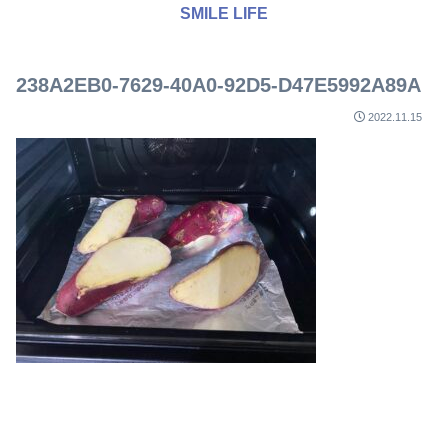
SMILE LIFE
238A2EB0-7629-40A0-92D5-D47E5992A89A
2022.11.15