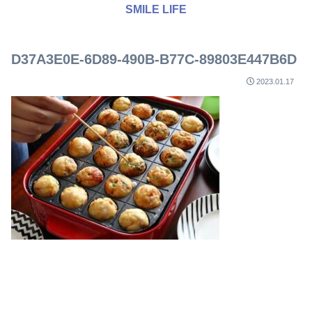
SMILE LIFE
D37A3E0E-6D89-490B-B77C-89803E447B6D
2023.01.17