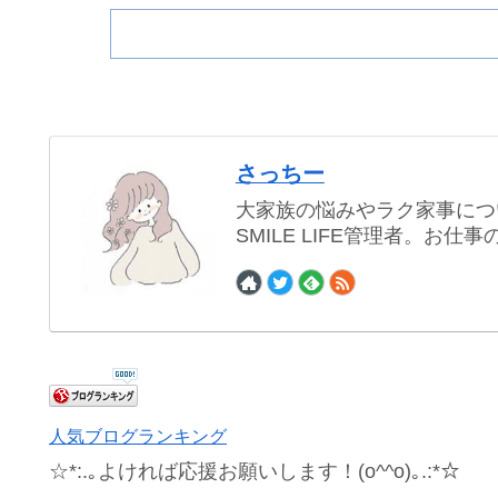
さっちー
大家族の悩みやラク家事につ
SMILE LIFE管理者。お
人気ブログランキング
☆*:.｡よければ応援お願いします！(o^^o)｡.:*☆