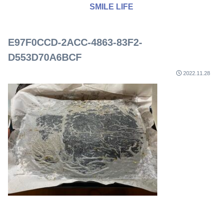
SMILE LIFE
E97F0CCD-2ACC-4863-83F2-
D553D70A6BCF
2022.11.28