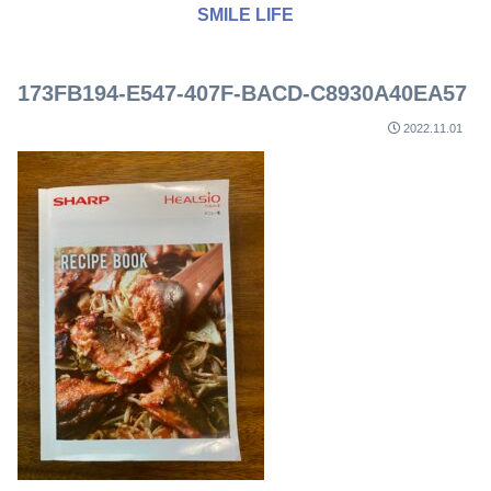
SMILE LIFE
173FB194-E547-407F-BACD-C8930A40EA57
2022.11.01