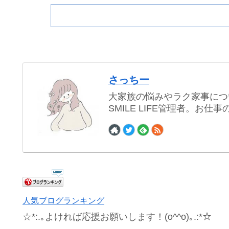
さっちー
大家族の悩みやラク家事につ
SMILE LIFE管理者。お
人気ブログランキング
☆*:.｡よければ応援お願いします！(o^^o)｡.:*☆