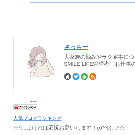
さっちー
大家族の悩みやラク家事につ
SMILE LIFE管理者。お
人気ブログランキング
☆*:.｡よければ応援お願いします！(o^^o)｡.:*☆