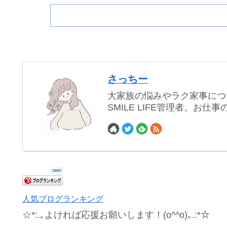
さっちー
大家族の悩みやラク家事につ
SMILE LIFE管理者。お
人気ブログランキング
☆*:.｡よければ応援お願いします！(o^^o)｡.:*☆