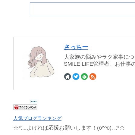
さっちー
大家族の悩みやラク家事につ
SMILE LIFE管理者。お
人気ブログランキング
☆*:.｡よければ応援お願いします！(o^^o)｡.:*☆