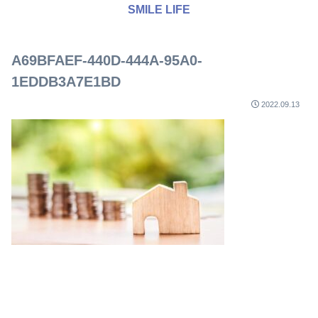
SMILE LIFE
A69BFAEF-440D-444A-95A0-
1EDDB3A7E1BD
2022.09.13