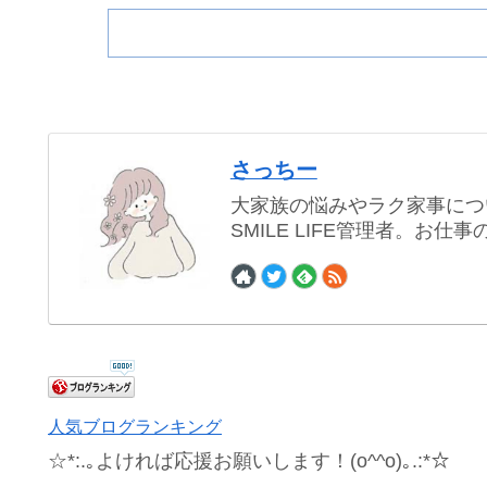
さっちー
大家族の悩みやラク家事につ
SMILE LIFE管理者。お
人気ブログランキング
☆*:.｡よければ応援お願いします！(o^^o)｡.:*☆