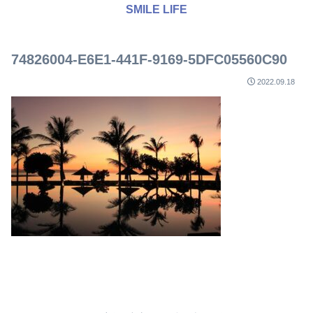
SMILE LIFE
74826004-E6E1-441F-9169-5DFC05560C90
2022.09.18