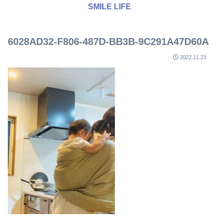
SMILE LIFE
6028AD32-F806-487D-BB3B-9C291A47D60A
2022.11.23