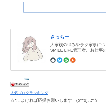
さっちー
大家族の悩みやラク家事につ
SMILE LIFE管理者。お
人気ブログランキング
☆*:.｡よければ応援お願いします！(o^^o)｡.:*☆